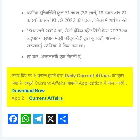
चंडीगढ़ यूनिवर्सिटी कुल 71 पदक (32 स्वर्ण, 18 रजत और 21
कांस्य) के साथ KIUG 2023 की पदक तालिका में शीर्ष पर रही।
19 फरवरी 2024 को, खेलो इंडिया यूनिवर्सिटी गेम्स 2023 का
उद्घाटन प्रधान मंत्री नरेंद्र मोदी द्वारा गुवाहाटी, असम के
सरुसजाई स्टेडियम में किया गया था।
शुभंकर: अष्टलक्ष्मी( एक तितली है)
ऊपर दिए गए 5 प्रश्न हमारे द्वारा
Daily Current Affairs
का कुछ
अंश है, सम्पूर्ण Current Affairs आपको Application में मिल जाएंगे .
Download Now
App 2 –
Current Affairs
F
W
T
X
S
a
h
e
h