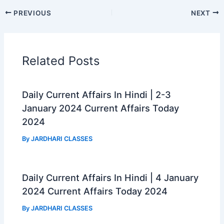
c
a
l
a
PREVIOUS
NEXT
e
t
e
r
b
s
g
e
o
A
r
Related Posts
o
p
a
k
p
m
Daily Current Affairs In Hindi | 2-3
January 2024 Current Affairs Today
2024
By
JARDHARI CLASSES
Daily Current Affairs In Hindi | 4 January
2024 Current Affairs Today 2024
By
JARDHARI CLASSES