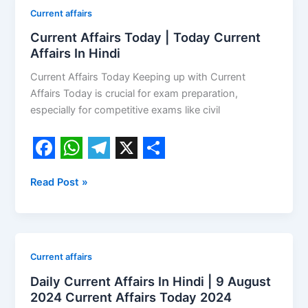
b
s
g
e
Current
Current affairs
o
A
r
Affairs
Current Affairs Today | Today Current
Today
o
p
a
Affairs In Hindi
|
k
p
m
Current Affairs Today Keeping up with Current
Today
Affairs Today is crucial for exam preparation,
Current
especially for competitive exams like civil
Affairs
In
Hindi
F
W
T
X
S
Read Post »
a
h
e
h
c
a
l
a
e
t
e
r
b
s
g
e
Daily
Current affairs
o
A
r
Current
Daily Current Affairs In Hindi | 9 August
Affairs
o
p
a
2024 Current Affairs Today 2024
In