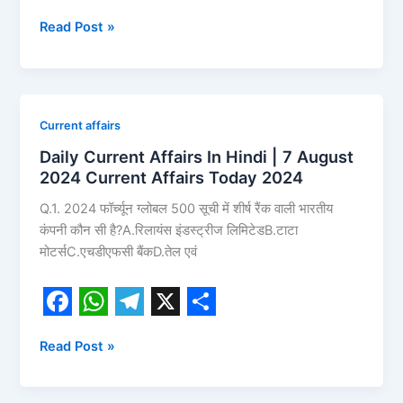
F
W
T
X
S
Current
Read Post »
a
h
e
h
Affairs
c
a
l
a
Today
2024
e
t
e
r
b
s
g
e
Daily
Current affairs
o
A
r
Current
Daily Current Affairs In Hindi | 7 August
Affairs
o
p
a
2024 Current Affairs Today 2024
In
k
p
m
Q.1. 2024 फॉर्च्यून ग्लोबल 500 सूची में शीर्ष रैंक वाली भारतीय
Hindi
कंपनी कौन सी है?A.रिलायंस इंडस्ट्रीज लिमिटेडB.टाटा
|
मोटर्सC.एचडीएफसी बैंकD.तेल एवं
7
August
2024
Current
F
W
T
X
S
Affairs
Read Post »
a
h
e
h
Today
c
a
l
a
2024