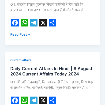
k
p
m
Q.1. राष्ट्रीय विज्ञान पुरस्कार कितनी श्रेणियों में दिए जाते हैं?
Hindi
A.2B.4C.8D.10 Ans – B Q.2. हाल ही में कौनसे राज्य में
|
9
August
2024
F
W
T
X
S
Current
Read Post »
a
h
e
h
Affairs
c
a
l
a
Today
2024
e
t
e
r
b
s
g
e
Daily
Current affairs
o
A
r
Current
Daily Current Affairs In Hindi | 8 August
Affairs
o
p
a
2024 Current Affairs Today 2024
In
k
p
m
Q.1. डॉ. यामिनी कृष्णमूर्ति, जिनका हाल ही में निधन हो गया, किस क्षेत्र
Hindi
से संबंधित थीं?A. गायिकाB.नर्तकिB. पत्रकारिताD. वकालत Ans
|
8
August
2024