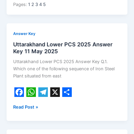
c
a
l
a
Pages:
1
2
3
4
5
e
t
e
r
b
s
g
e
o
A
r
Uttarakhand
Answer Key
Lower
o
p
a
Uttarakhand Lower PCS 2025 Answer
PCS
Key 11 May 2025
k
p
m
2025
Uttarakhand Lower PCS 2025 Answer Key Q.1.
Answer
Which one of the following sequence of Iron Steel
Key
Plant situated from east
11
May
2025
F
W
T
X
S
Read Post »
a
h
e
h
c
a
l
a
e
t
e
r