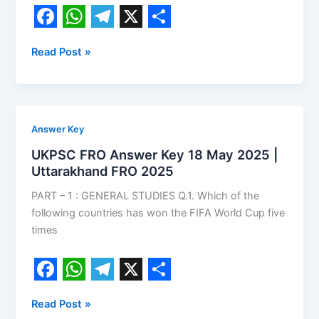
Gk
In
F
W
T
X
S
Hindi
Read Post »
a
h
e
h
|
c
a
l
a
Uttarakhand
General
e
t
e
r
Knowledge
b
s
g
e
UKPSC
Answer Key
o
A
r
FRO
UKPSC FRO Answer Key 18 May 2025 |
Answer
o
p
a
Uttarakhand FRO 2025
Key
k
p
m
PART – 1 : GENERAL STUDIES Q.1. Which of the
18
following countries has won the FIFA World Cup five
May
times
2025
|
Uttarakhand
FRO
F
W
T
X
S
2025
Read Post »
a
h
e
h