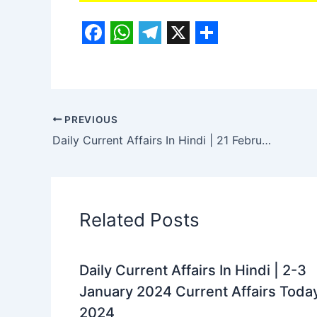
F
W
T
X
S
a
h
e
h
c
a
l
a
e
t
e
r
PREVIOUS
b
s
g
e
Daily Current Affairs In Hindi | 21 February 2024 Current Affairs Today 2024
o
A
r
o
p
a
k
p
m
Related Posts
Daily Current Affairs In Hindi | 2-3
January 2024 Current Affairs Toda
2024