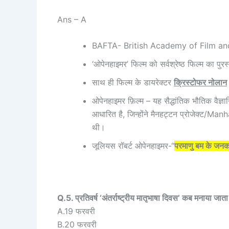
Ans – A
BAFTA- British Academy of Film and
‘ओपेनहाइमर’ फिल्म को सर्वश्रेष्ठ फिल्म का पुर
साथ ही फिल्म के डायरेक्टर
क्रिस्टोफर नोलान
ओपेनहाइमर फ़िल्म – यह सैद्धांतिक भौतिक वैज्ञ
आधारित है, जिन्होंने मैनहट्टन प्रोजेक्ट/M
थी।
जूलियस रॉबर्ट ओपेनहाइमर-“
परमाणु बम के जन
Q.5. प्रतिवर्ष ‘अंतर्राष्ट्रीय मातृभाषा दिवस’ कब मनाया जाता
A.19 फरवरी
B.20 फरवरी