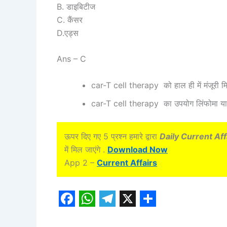
B. डाइबिटीज
C. कैंसर
D.एड्स
Ans – C
car-T cell therapy को हाल ही में मंजूरी म
car-T cell therapy का उपयोग लिंफोमा या ल्
ऊपर दिए गए 5 प्रश्न हमारे द्वारा
Daily Current Aff
में मिल जाएंगे .
Download Now
App 2 –
Current Affairs
F
W
T
X
S