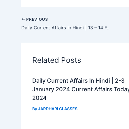
a
h
e
h
c
a
l
a
e
t
e
r
PREVIOUS
b
s
g
e
Daily Current Affairs In Hindi | 13 – 14 February 2024 Current Affairs Today 2024
o
A
r
o
p
a
k
p
m
Related Posts
Daily Current Affairs In Hindi | 2-3
January 2024 Current Affairs Toda
2024
By
JARDHARI CLASSES