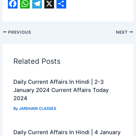
F
W
T
X
S
a
h
e
h
c
a
l
a
PREVIOUS
NEXT
e
t
e
r
b
s
g
e
o
A
r
Related Posts
o
p
a
k
p
m
Daily Current Affairs In Hindi | 2-3
January 2024 Current Affairs Today
2024
By
JARDHARI CLASSES
Daily Current Affairs In Hindi | 4 January