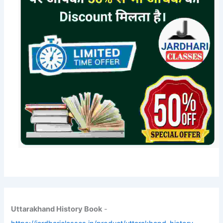
Uttarakhand History Book
-