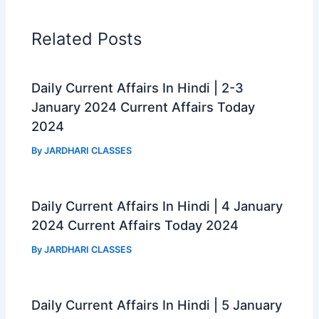
b
s
g
e
o
A
r
Related Posts
o
p
a
k
p
m
Daily Current Affairs In Hindi | 2-3
January 2024 Current Affairs Today
2024
By
JARDHARI CLASSES
Daily Current Affairs In Hindi | 4 January
2024 Current Affairs Today 2024
By
JARDHARI CLASSES
Daily Current Affairs In Hindi | 5 January