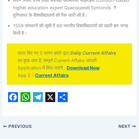
लंदन स्थित उच्च शिक्षा विशेषज्ञ क्वाक्वेरेली साइमंड्स /London-based
higher education expert Quacquarelli Symonds ने
दुनियाभर के विश्वविद्यालयों की रैंक जारी की है।
1559 संस्थानों की सूची में 69 भारतीय विश्वविद्यालयों को पहली बार जगह
मिली है।
ऊपर दिए गए 5 प्रश्न हमारे द्वारा
Daily Current Affairs
का कुछ अंश है, सम्पूर्ण Current Affairs आपको
Application में मिल जाएंगे .
Download Now
App 2 –
Current Affairs
F
W
T
X
S
a
h
e
h
c
a
l
a
PREVIOUS
NEXT
e
t
e
r