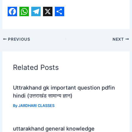
F
W
T
X
S
a
h
e
h
c
a
l
a
PREVIOUS
NEXT
e
t
e
r
b
s
g
e
o
A
r
Related Posts
o
p
a
k
p
m
Uttrakhand gk important question pdfin
hindi (उत्तराखंड सामान्य ज्ञान)
By
JARDHARI CLASSES
uttarakhand general knowledge