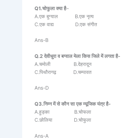
Q1.चोफुला क्या है
–
A.एक बुग्याल B.एक नृत्य
C.एक वाद्य D.एक संगीत
Ans-B
Q.2 देवीधुरा व बग्वाल मेला किस जिले में लगता है-
A.चमोली B.देहरादून
C.पिथौरागढ़ D.चम्पावत
Ans-D
Q3.निम्न में से कौन सा एक म्यूजिक यंत्र है-
A.हुड़का B.चोफला
C.छोलिया D.चोफुला
Ans-A