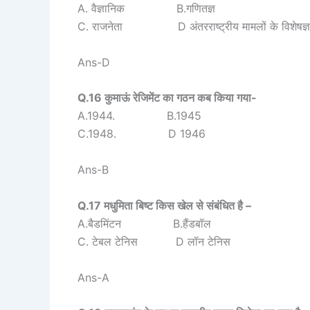
A. वैज्ञानिक B.गणितज्ञ
C. राजनेता D अंतरराष्ट्रीय मामलों के विशेषज्ञ
Ans-D
Q.16 कुमाऊं रेजिमेंट का गठन कब किया गया-
A.1944. B.1945
C.1948. D 1946
Ans-B
Q.17 मधुमिता बिष्ट किस खेल से संबंधित है –
A.बैडमिंटन B.हैंडबॉल
C. टेबल टेनिस D लॉन टेनिस
Ans-A