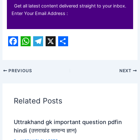
Get all latest content delivered straight to your inbox.
Enter Your Email Address :
F
W
T
X
S
a
h
e
h
c
a
l
a
PREVIOUS
NEXT
e
t
e
r
b
s
g
e
o
A
r
Related Posts
o
p
a
k
p
m
Uttrakhand gk important question pdfin
hindi (उत्तराखंड सामान्य ज्ञान)