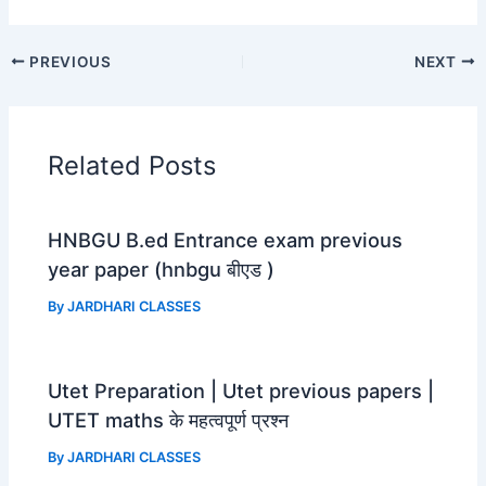
a
h
e
h
c
a
l
a
PREVIOUS
NEXT
e
t
e
r
b
s
g
e
o
A
r
Related Posts
o
p
a
k
p
m
HNBGU B.ed Entrance exam previous
year paper (hnbgu बीएड )
By
JARDHARI CLASSES
Utet Preparation | Utet previous papers |
UTET maths के महत्वपूर्ण प्रश्न
By
JARDHARI CLASSES