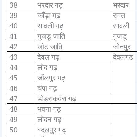
38
भरदार गढ़
भरदार
39
काँड़ा गढ़
रावत
40
सावली गढ़
सावली
41
गुजडू जाति
गुजडू
42
जोट जाति
जोनपुर
43
देवल गढ़
देवलगढ़
44
लोद गढ़
45
जोंलपुर गढ़
46
चंपा गढ़
47
डोडराकवंरा गढ़
48
भवना गढ़
49
लोदन गढ़
50
बदलपुर गढ़