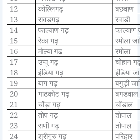
12
कोल्लिगढ़
बछवाण
13
रावड़गढ़
रवाड़ी
14
फाल्याण गढ़
फाल्याण 
15
रेका गढ़
रमोला जा
16
मोल्या गढ़
रमोला
17
उप्पू गढ़
चोहान ग
18
इंडिया गढ़
इंडिया जा
19
बाग गढ़
बगुड़ी जा
20
गाढकोट गढ़
बगडवाल
21
चोंड़ा गढ़
चोंडाल
22
तोप गढ़
तोपाल
23
राणी गढ़
तोपाल
24
श्रीगुरु गढ़
परिहार