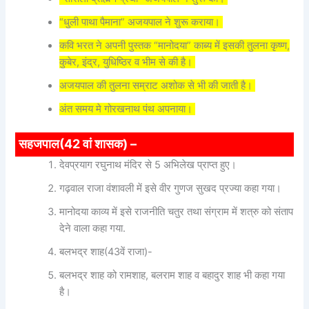
“धुली पाथा पैमाना” अजयपाल ने शुरू कराया।
कवि भरत ने अपनी पुस्तक “मानोदया” काब्य में इसकी तुलना कृष्ण,
कुबेर, इंद्र, युधिष्ठिर व भीम से की है।
अजयपाल की तुलना सम्राट अशोक से भी की जाती है।
अंत समय मे गोरखनाथ पंथ अपनाया।
सहजपाल(42 वां शासक) –
देवप्रयाग रघुनाथ मंदिर से 5 अभिलेख प्राप्त हुए।
गढ़वाल राजा वंशावली में इसे वीर गुणज सुखद प्रज्या कहा गया।
मानोदया काव्य में इसे राजनीति चतुर तथा संग्राम में शत्रु को संताप
देने वाला कहा गया.
बलभद्र शाह(43वें राजा)-
बलभद्र शाह को रामशाह, बलराम शाह व बहादुर शाह भी कहा गया
है।