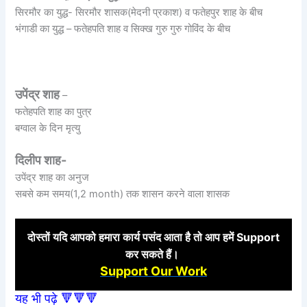
सिरमौर का युद्ध- सिरमौर शासक(मेदनी प्रकाश) व फतेहपुर शाह के बीच
भंगाडी का युद्ध – फतेहपति शाह व सिक्ख गुरु गुरु गोविंद के बीच
उपेंद्र शाह
–
फतेहपति शाह का पुत्र
बग्वाल के दिन मृत्यु
दिलीप शाह-
उपेंद्र शाह का अनुज
सबसे कम समय(1,2 month) तक शासन करने वाला शासक
दोस्तों
यदि आपको हमारा कार्य पसंद आता है तो आप हमें Support
कर
सकते हैं।
Support Our Work
यह भी पढ़े 🔻🔻🔻