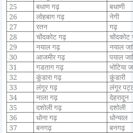
25
बधाण गढ़
बधाणी
26
लोहबाग गढ़
नेगी
27
रतन
गढ़
28
चोंदकोट गढ़
चोंदकोट 
29
नयाल गढ़
नयाल जा
30
आजमीर गढ़
पयाल जा
31
गडताग गढ़
भोटिया ज
32
कुंडारा गढ़
कुंडारी
33
लंगूर गढ़
लंगूर पट्
34
नाला गढ़
देहरादून
35
दशोली गढ़
दशोली
36
धोना गढ़
धोन्याल
37
बनगढ़
बनगढ़