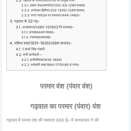
गढ़वाल के परमार(पंवार) वंश के प्रमुख राजा
लखण देव(लसणदेव)(1310-33)-(28वां शासक)
अनंतपाल द्वितीय(1333-1345)-(29वां शासक)
जगत पाल(34 वन शासक)(1444-1460)-
गढ़वाल के 52 गढ़-
अजयपाल(1490-1519)(37वें शासक)-
मानशाह(44वां शासक)-
श्यामशाह(सामशाह)-
महिपत शाह(1631-1635)(46वां शासक)-
1.माधो सिंह भंडारी-
रानी कर्णावती –
पृथ्वीपतिशाह(1635-1664)
फतेहपति शाह(1664-1710)(49 वां राजा)-
परमार वंश (पंवार वंश)
गढ़वाल का परमार (पंवार) वंश
गढ़वाल में परमार वंश की स्थापना 888 ई० में कनकपाल ने की