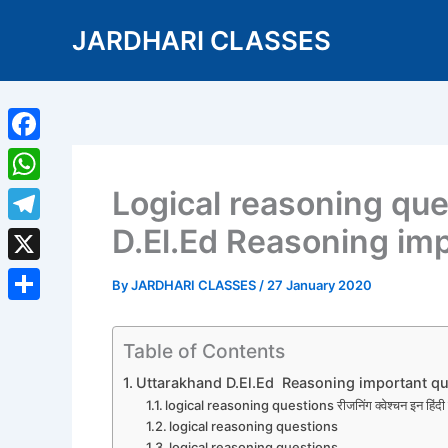
Skip
JARDHARI CLASSES
to
content
Facebook
Logical reasoning que
WhatsApp
D.El.Ed Reasoning im
Telegram
X
By
JARDHARI CLASSES
/
27 January 2020
Share
Table of Contents
Uttarakhand D.El.Ed Reasoning important que
logical reasoning questions रीजनिंग क्वेश्चन इन हिंद
logical reasoning questions
logical reasoning questions