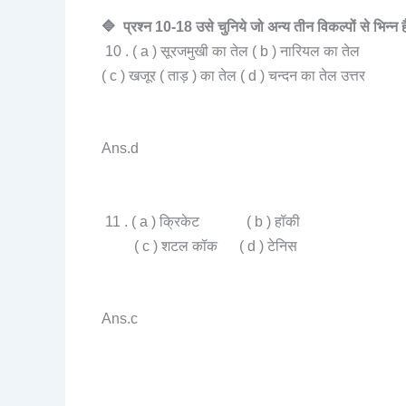
🔷 प्रश्न 10-18 उसे चुनिये जो अन्य तीन विकल्पों से भिन्न ह
10 . ( a ) सूरजमुखी का तेल ( b ) नारियल का तेल
( c ) खजूर ( ताड़ ) का तेल ( d ) चन्दन का तेल उत्तर
Ans.d
11 . ( a ) क्रिकेट ( b ) हॉकी
( c ) शटल कॉक ( d ) टेनिस
Ans.c