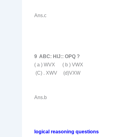
Ans.c
9 ABC: HIJ:: OPQ ?
( a ) WVX ( b ) VWX
(C) . XWV (d)VXW
Ans.b
logical reasoning questions