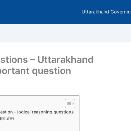
Uttarakhand Governm
stions – Uttarakhand
portant question
stion – logical reasoning questions
ी विथ आंसर