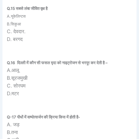
Q.15 सबसे लंबा जीवित वृक्ष है
A.यूकेलिप्टस
B.सिकुआ
C. देवदार.
D. बरगद
Q.16 दिल्ली में कौन सी फसल मृदा को नाइट्रोजन से भरपूर कर देती है –
A.आलू
B.सूरजमुखी
C. सोरघम
D.मटर
Q-17 पौधों में वाष्पोत्सर्जन की क्रिया किस में होती है-
A. जड़
B.तना