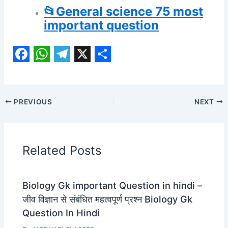
📂General science 75 most
important question
F
W
T
X
S
a
h
e
h
c
a
l
a
PREVIOUS
NEXT
e
t
e
r
b
s
g
e
o
A
r
Related Posts
o
p
a
k
p
m
Biology Gk important Question in hindi –
जीव विज्ञान से संबंधित महत्वपूर्ण प्रश्न Biology Gk
Question In Hindi