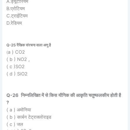
A.ड्यूटीरियम
B.प्रोटियम
C.ट्राईटियम
D.रेडियम
Q-25 रैखिक संरचना वाला अणु है
a ) CO2
(
( b ) NO2 ,
( c )SO2
( d ) SiO2
Q-26 निम्नलिखित में से किस यौगिक की आकृति चतुष्फलकीय होती है
?
( a ) अमोनिया
( b ) कार्बन टेट्राक्लोराइड
( c ) जल