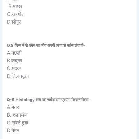
B.मच्छर
C.खरगोश
D.झींगुर
Q.8 निम्न में से कौन सा जीव अपनी त्वचा से सांस लेता है-
A.मछली
B.कबूतर
C.मेढक
D.तिलचट्टा
Q-9 Histology शब्द का सर्वप्रथम प्रयोग किसने किया-
A.मेयर
B. श्लाइडेन
C.रॉबर्ट हुक
D.मेमन