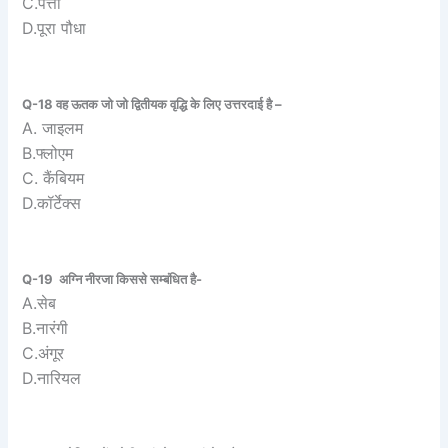
C.पत्ती
D.पूरा पौधा
Q-18 वह ऊतक जो जो द्वितीयक वृद्धि के लिए उत्तरदाई है –
A. जाइलम
B.फ्लोएम
C. कैंबियम
D.कॉर्टेक्स
Q-19 अग्नि नीरजा किससे सम्बंधित है-
A.सेब
B.नारंगी
C.अंगूर
D.नारियल