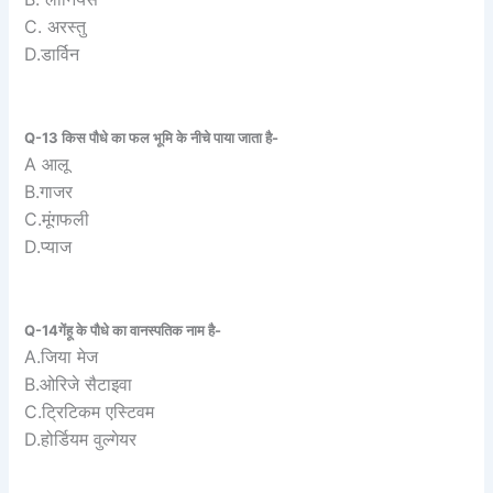
C. अरस्तु
D.डार्विन
Q-13 किस पौधे का फल भूमि के नीचे पाया जाता है-
A आलू
B.गाजर
C.मूंगफली
D.प्याज
Q-14गेंहू के पौधे का वानस्पतिक नाम है-
A.जिया मेज
B.ओरिजे सैटाइवा
C.ट्रिटिकम एस्टिवम
D.होर्डियम वुल्गेयर