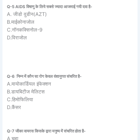
Q-5 AIDS विषाणु के लिये सबसे ज्यादा आजमाई गयी दवा है-
A. जीडो वुडीन(AZT)
B.माईकोनाजोल
C.नॉनकक्सिनोल-9
D.विराजोल
Q-6 निम्न में कौन सा रोग केवल वंशानुगत संचरित है-
A.मायोकार्डियल इंफेक्शन
B.डायबिटीज मेलिटस
C.हिमोफिलिया
D.कैंसर
Q-7 जीका वायरस किसके द्वारा मनुष्य में संचरित होता है-
A.चूहा