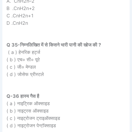
A. CnH2n–2
B .CnH2n+2
C .CnH2n+1
D .CnH2n
Q 35-निम्नलिखित में से किसने भारी पानी की खोज की ?
( a ) हेनरिक हर्ट्ज
( b ) एच० सी० यूरे
( c ) जी० मेण्डल
( d ) जोसेफ प्रीस्टले
Q-36 हास्य गैस है
( a ) नाइट्रिक ऑक्साइड
( b ) नाइट्रस ऑक्साइड
( c ) नाइट्रोजन ट्राइऑक्साइड
( d ) नाइट्रोजन पेन्टॉक्साइड