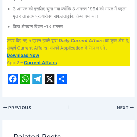
3 अगस्त को इसलिए चुना गया क्योंकि 3 अगस्त 1994 को भारत में पहला
मृत दाता हृदय प्रत्यारोपण सफलतापूर्वक किया गया था।
विश्व अंगदान दिवस -13 अगस्त
ऊपर दिए गए 5 प्रश्न हमारे द्वारा
Daily Current Affairs
का कुछ अंश है,
सम्पूर्ण Current Affairs आपको Application में मिल जाएंगे .
Download Now
App 2 –
Current Affairs
F
W
T
X
S
a
h
e
h
c
a
l
a
PREVIOUS
NEXT
e
t
e
r
b
s
g
e
Related Posts