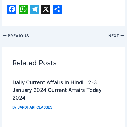
F
W
T
X
S
a
h
e
h
c
a
l
a
PREVIOUS
NEXT
e
t
e
r
b
s
g
e
o
A
r
Related Posts
o
p
a
k
p
m
Daily Current Affairs In Hindi | 2-3
January 2024 Current Affairs Today
2024
By
JARDHARI CLASSES