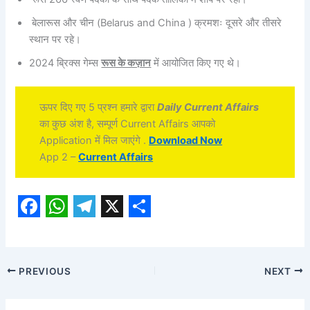
बेलारूस और चीन (Belarus and China ) क्रमशः दूसरे और तीसरे
स्थान पर रहे।
2024 ब्रिक्स गेम्स
रूस के कज़ान
में आयोजित किए गए थे।
ऊपर दिए गए 5 प्रश्न हमारे द्वारा
Daily Current Affairs
का कुछ अंश है, सम्पूर्ण Current Affairs आपको
Application में मिल जाएंगे .
Download Now
App 2 –
Current Affairs
F
W
T
X
S
a
h
e
h
c
a
l
a
PREVIOUS
NEXT
e
t
e
r