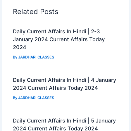
b
s
g
e
o
A
r
Related Posts
o
p
a
k
p
m
Daily Current Affairs In Hindi | 2-3
January 2024 Current Affairs Today
2024
By
JARDHARI CLASSES
Daily Current Affairs In Hindi | 4 January
2024 Current Affairs Today 2024
By
JARDHARI CLASSES
Daily Current Affairs In Hindi | 5 January
2024 Current Affairs Today 2024