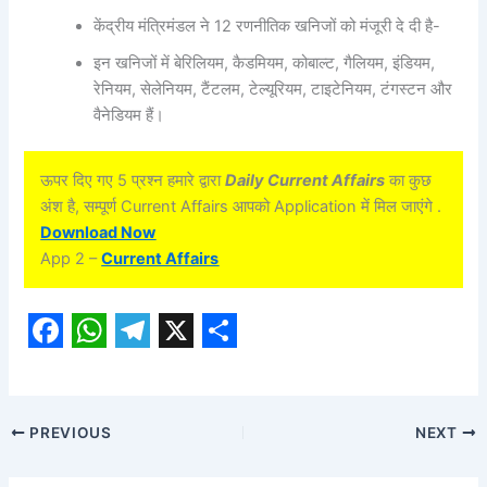
केंद्रीय मंत्रिमंडल ने 12 रणनीतिक खनिजों को मंजूरी दे दी है-
इन खनिजों में बेरिलियम, कैडमियम, कोबाल्ट, गैलियम, इंडियम,
रेनियम, सेलेनियम, टैंटलम, टेल्यूरियम, टाइटेनियम, टंगस्टन और
वैनेडियम हैं।
ऊपर दिए गए 5 प्रश्न हमारे द्वारा
Daily Current Affairs
का कुछ
अंश है, सम्पूर्ण Current Affairs आपको Application में मिल जाएंगे .
Download Now
App 2 –
Current Affairs
F
W
T
X
S
a
h
e
h
c
a
l
a
PREVIOUS
NEXT
e
t
e
r