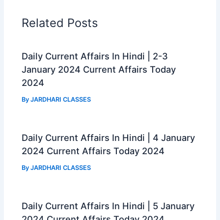
b
s
g
e
o
A
r
Related Posts
o
p
a
k
p
m
Daily Current Affairs In Hindi | 2-3
January 2024 Current Affairs Today
2024
By
JARDHARI CLASSES
Daily Current Affairs In Hindi | 4 January
2024 Current Affairs Today 2024
By
JARDHARI CLASSES
Daily Current Affairs In Hindi | 5 January
2024 Current Affairs Today 2024