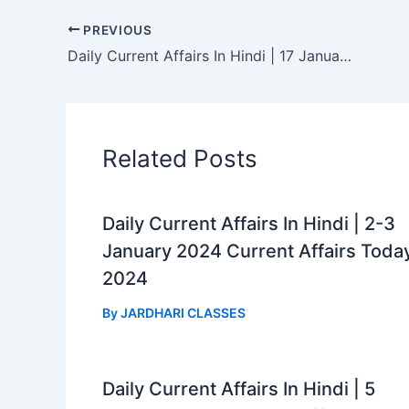
c
a
l
a
e
t
e
r
PREVIOUS
b
s
g
e
Daily Current Affairs In Hindi | 17 January 2024 Current Affairs Today 2024
o
A
r
o
p
a
k
p
m
Related Posts
Daily Current Affairs In Hindi | 2-3
January 2024 Current Affairs Toda
2024
By
JARDHARI CLASSES
Daily Current Affairs In Hindi | 5