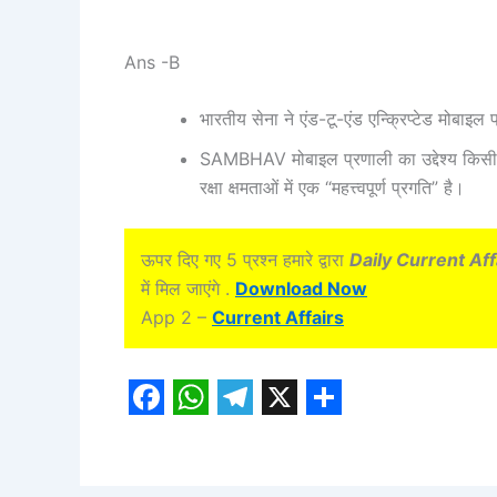
Ans -B
भारतीय सेना ने एंड-टू-एंड एन्क्रिप्टेड मो
SAMBHAV मोबाइल प्रणाली का उद्देश्य किसी भी
रक्षा क्षमताओं में एक “महत्त्वपूर्ण प्रगति” है।
ऊपर दिए गए 5 प्रश्न हमारे द्वारा
Daily Current Aff
में मिल जाएंगे .
Download Now
App 2 –
Current Affairs
F
W
T
X
S
a
h
e
h