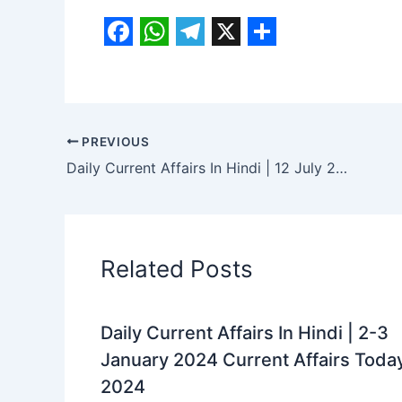
F
W
T
X
S
a
h
e
h
c
a
l
a
e
t
e
r
PREVIOUS
b
s
g
e
Daily Current Affairs In Hindi | 12 July 2024 Current Affairs Today 2024
o
A
r
o
p
a
k
p
m
Related Posts
Daily Current Affairs In Hindi | 2-3
January 2024 Current Affairs Toda
2024