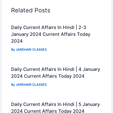
b
s
g
e
o
A
r
Related Posts
o
p
a
k
p
m
Daily Current Affairs In Hindi | 2-3
January 2024 Current Affairs Today
2024
By
JARDHARI CLASSES
Daily Current Affairs In Hindi | 4 January
2024 Current Affairs Today 2024
By
JARDHARI CLASSES
Daily Current Affairs In Hindi | 5 January
2024 Current Affairs Today 2024