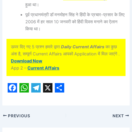
हुआ था।
पूर्व प्रधानमंत्री डॉ मनमोहन सिंह ने हिंदी के प्रचार-प्रसार के लिए
2006 में हर साल 10 जनवरी को हिंदी दिवस मनाने का ऐलान
किया था।
ऊपर दिए गए 5 प्रश्न हमारे द्वारा
Daily Current Affairs
का कुछ
अंश है, सम्पूर्ण Current Affairs आपको Application में मिल जाएंगे .
Download Now
App 2 –
Current Affairs
F
W
T
X
S
a
h
e
h
c
a
l
a
PREVIOUS
NEXT
e
t
e
r