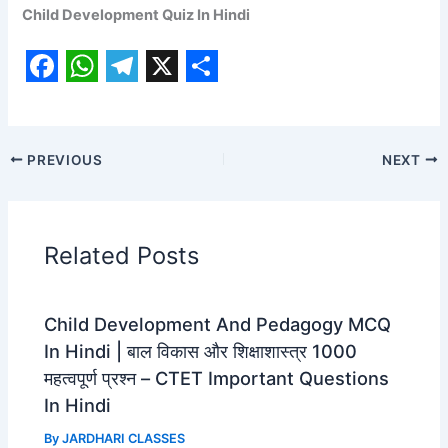
Child Development Quiz In Hindi
F
W
T
X
S
a
h
e
h
c
a
l
a
PREVIOUS
NEXT
e
t
e
r
b
s
g
e
o
A
r
Related Posts
o
p
a
k
p
m
Child Development And Pedagogy MCQ
In Hindi | बाल विकास और शिक्षाशास्त्र 1000
महत्वपूर्ण प्रश्न – CTET Important Questions
In Hindi
By
JARDHARI CLASSES