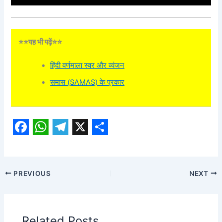
⭐⭐यह भी पढ़ें⭐⭐
हिंदी वर्णमाला स्वर और व्यंजन
समास (SAMAS) के प्रकार
F
W
T
X
S
a
h
e
h
c
a
l
a
PREVIOUS
NEXT
e
t
e
r
b
s
g
e
o
A
r
Related Posts