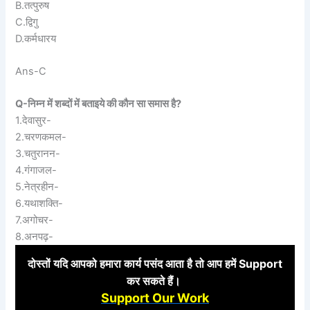
B.तत्पुरुष
C.द्विगु
D.कर्मधारय
Ans-C
Q-निम्न में शब्दों में बताइये की कौन सा समास है?
1.देवासुर-
2.चरणकमल-
3.चतुरानन-
4.गंगाजल-
5.नेत्रहीन-
6.यथाशक्ति-
7.अगोचर-
8.अनपढ़-
दोस्तों
यदि आपको हमारा कार्य पसंद आता है तो आप हमें Support
कर
सकते हैं।
Support Our Work