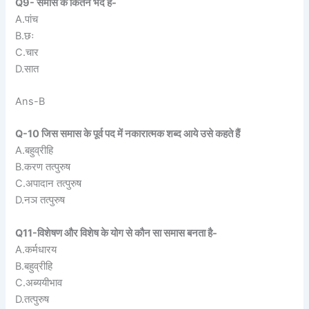
Q9- समास के कितने भेद है-
A.पांच
B.छः
C.चार
D.सात
Ans-B
Q-10 जिस समास के पूर्व पद में नकारात्मक शब्द आये उसे कहते हैं
A.बहुव्रीहि
B.करण तत्पुरुष
C.अपादान तत्पुरुष
D.नञ तत्पुरुष
Q11-विशेषण और विशेष के योग से कौन सा समास बनता है-
A.कर्मधारय
B.बहुव्रीहि
C.अब्ययीभाव
D.तत्पुरुष