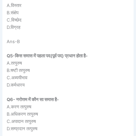
A.विस्तार
B.संक्षेप
C.विच्छेद
D.विग्रह
Ans-B
Q5-किस समास में पहला पद(पूर्व पद) प्रधान होता है-
A.तत्पुरुष
B.षष्टी तत्पुरुष
C.अब्ययीभाव
D.कर्मधारय
Q6- नरोत्तम में कौन सा समास है-
A.करण तत्पुरुष
B.अधिकरण तत्पुरुष
C.अपादान तत्पुरुष
D.सम्प्रदान तत्पुरुष