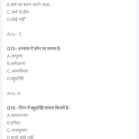
B.कर्म का हनन करने वाला
C.कर्म से हीन
D.कोई नहीँ
Ans- C
Q15- वनवास में कौन सा समास है-
A.तत्पुरुष
B.कर्मधारय
C.अब्ययीभाव
D.बहुव्रीहि
Ans-A
Q16- निम्न में बहुव्रीहि समास किसमें है-
A.कमलनयन
B.मृगेंद्र
C.राजकुमार
D.इनमें कोई नहीं