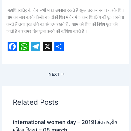
महाशिवरात्रि के दिन सभी भक्त उपवास रखते हैं सुबह उठकर स्नान करके शिव
नाम का जाप करके किसी नजदीकी शिव मंदिर में जाकर शिवलिंग की पूजा अर्चना
करते हैं तथा व्रत लेने का संकल्प रखते हैं , शाम को शिव की विशेष पूजा की
जाती है व रातभर शिव पूजा करने की कोशिश करते हैं ।
F
W
T
X
S
a
h
e
h
c
a
l
a
NEXT
e
t
e
r
b
s
g
e
o
A
r
Related Posts
o
p
a
k
p
m
international women day – 2019(अंतराष्ट्रीय
महिला दिवस) – 08 march