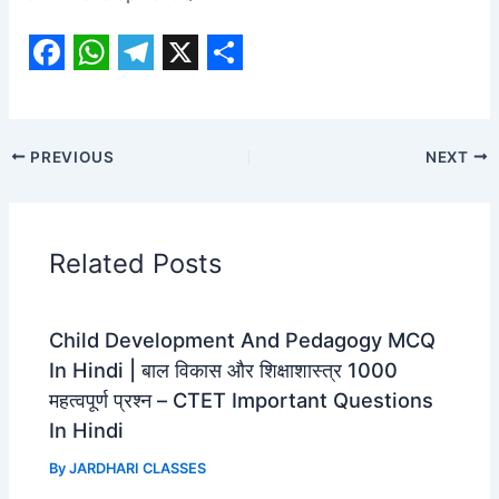
F
W
T
X
S
a
h
e
h
c
a
l
a
PREVIOUS
NEXT
e
t
e
r
b
s
g
e
o
A
r
Related Posts
o
p
a
k
p
m
Child Development And Pedagogy MCQ
In Hindi | बाल विकास और शिक्षाशास्त्र 1000
महत्वपूर्ण प्रश्न – CTET Important Questions
In Hindi
By
JARDHARI CLASSES