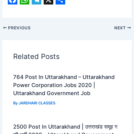
F
W
T
X
S
a
h
e
h
c
a
l
a
PREVIOUS
NEXT
e
t
e
r
b
s
g
e
o
A
r
Related Posts
o
p
a
k
p
m
764 Post In Uttarakhand – Uttarakhand
Power Corporation Jobs 2020 |
Uttarakhand Government Job
By
JARDHARI CLASSES
2500 Post In Uttarakhand | उत्तराखंड समूह ग